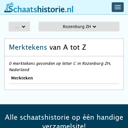
navig
schaatshistorie.nl
men
A-Z
Rozenburg ZH
Merktekens
van A tot Z
0 merktekens gevonden op letter C in Rozenburg ZH,
Nederland
Merkteken
Alle schaatshistorie op één handige
verzamelsite!