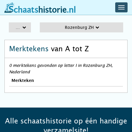
navig
schaatshistorie.nl
men
A-Z
Rozenburg ZH
Merktekens
van A tot Z
0 merktekens gevonden op letter I in Rozenburg ZH,
Nederland
Merkteken
Alle schaatshistorie op één handige
verzamelsite!