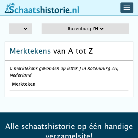
navig
schaatshistorie.nl
men
A-Z
Rozenburg ZH
Merktekens
van A tot Z
0 merktekens gevonden op letter J in Rozenburg ZH,
Nederland
Merkteken
Alle schaatshistorie op één handige
verzamelsite!