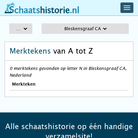
navig
schaatshistorie.nl
men
A-Z
Bleskensgraaf CA
Merktekens
van A tot Z
0 merktekens gevonden op letter N in Bleskensgraaf CA,
Nederland
Merkteken
Alle schaatshistorie op één handige
verzamelsite!