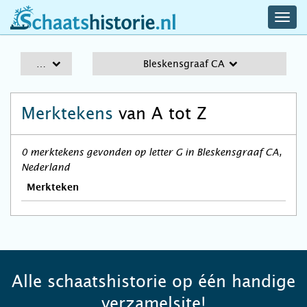
navig
schaatshistorie.nl
men
A-Z
Bleskensgraaf CA
Merktekens
van A tot Z
0 merktekens gevonden op letter G in Bleskensgraaf CA,
Nederland
Merkteken
Alle schaatshistorie op één handige
verzamelsite!