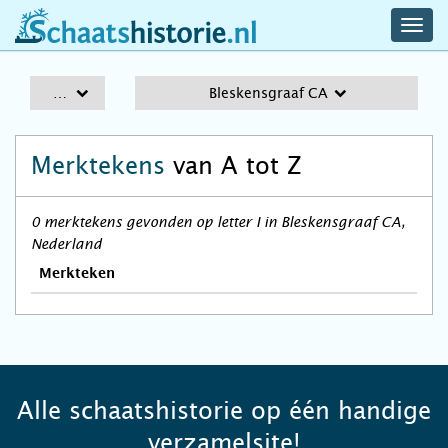
navig
schaatshistorie.nl
men
A-Z
Bleskensgraaf CA
Merktekens
van A tot Z
0 merktekens gevonden op letter I in Bleskensgraaf CA,
Nederland
Merkteken
Alle schaatshistorie op één handige
verzamelsite!