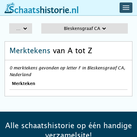
navig
schaatshistorie.nl
men
A-Z
Bleskensgraaf CA
Merktekens
van A tot Z
0 merktekens gevonden op letter F in Bleskensgraaf CA,
Nederland
Merkteken
Alle schaatshistorie op één handige
verzamelsite!