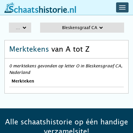
navig
schaatshistorie.nl
men
A-Z
Bleskensgraaf CA
Merktekens
van A tot Z
0 merktekens gevonden op letter O in Bleskensgraaf CA,
Nederland
Merkteken
Alle schaatshistorie op één handige
verzamelsite!