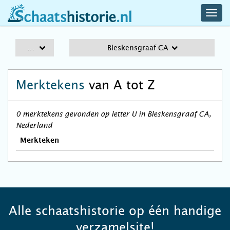
navig
schaatshistorie.nl
men
A-Z
Bleskensgraaf CA
Merktekens
van A tot Z
0 merktekens gevonden op letter U in Bleskensgraaf CA,
Nederland
Merkteken
Alle schaatshistorie op één handige
verzamelsite!