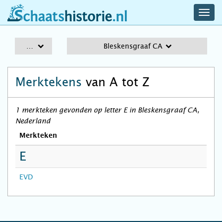
navig
schaatshistorie.nl
men
A-Z
Bleskensgraaf CA
Merktekens
van A tot Z
1 merkteken gevonden op letter E in Bleskensgraaf CA,
Nederland
Merkteken
E
EVD