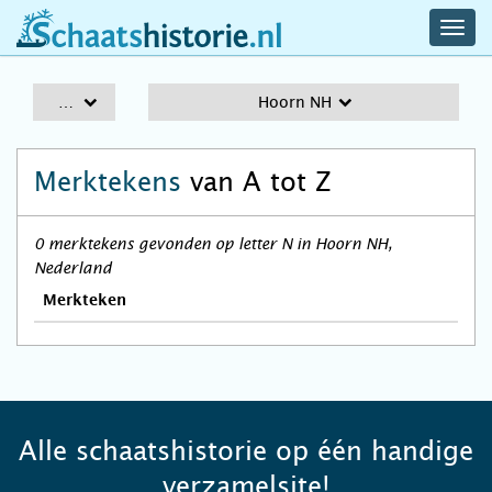
navig
schaatshistorie.nl
men
A-Z
Hoorn NH
Merktekens
van A tot Z
0 merktekens gevonden op letter N in Hoorn NH,
Nederland
Merkteken
Alle schaatshistorie op één handige
verzamelsite!