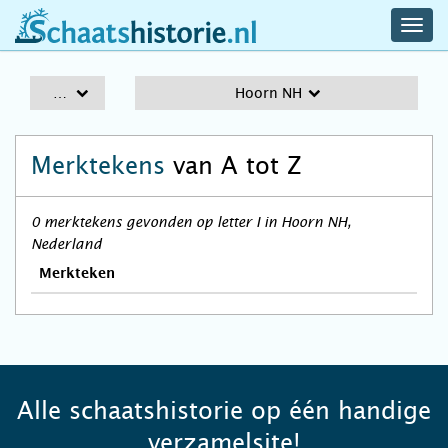
navig
schaatshistorie.nl
men
A-Z
Hoorn NH
Merktekens
van A tot Z
0 merktekens gevonden op letter I in Hoorn NH,
Nederland
Merkteken
Alle schaatshistorie op één handige
verzamelsite!