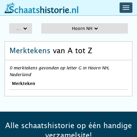
navig
schaatshistorie.nl
men
A-Z
Hoorn NH
Merktekens
van A tot Z
0 merktekens gevonden op letter G in Hoorn NH,
Nederland
Merkteken
Alle schaatshistorie op één handige
verzamelsite!