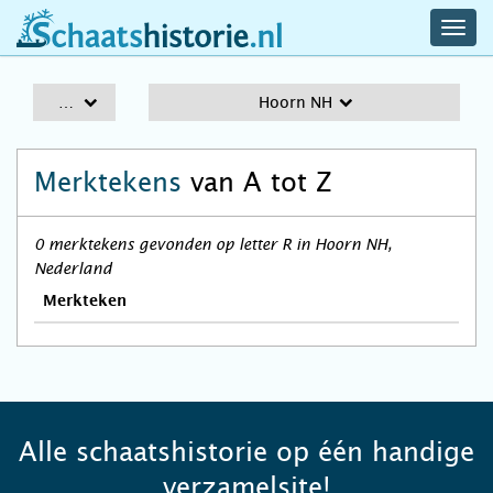
navig
schaatshistorie.nl
men
A-Z
Hoorn NH
Merktekens
van A tot Z
0 merktekens gevonden op letter R in Hoorn NH,
Nederland
Merkteken
Alle schaatshistorie op één handige
verzamelsite!