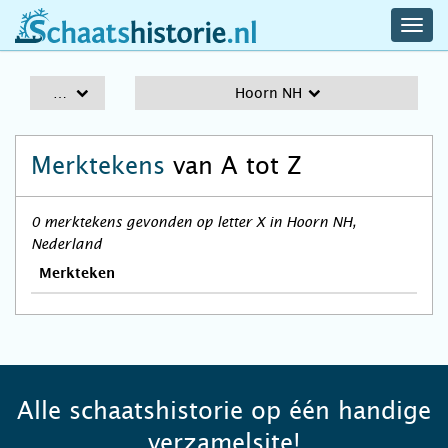
navig
schaatshistorie.nl
men
A-Z
Hoorn NH
Merktekens
van A tot Z
0 merktekens gevonden op letter X in Hoorn NH,
Nederland
Merkteken
Alle schaatshistorie op één handige
verzamelsite!