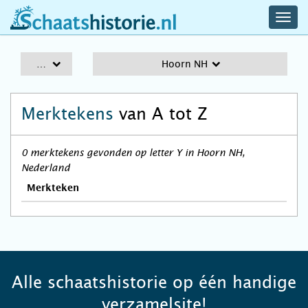
navig
schaatshistorie.nl
men
A-Z
Hoorn NH
Merktekens
van A tot Z
0 merktekens gevonden op letter Y in Hoorn NH,
Nederland
Merkteken
Alle schaatshistorie op één handige
verzamelsite!