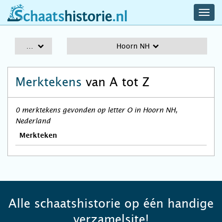
navig
schaatshistorie.nl
men
A-Z
Hoorn NH
Merktekens
van A tot Z
0 merktekens gevonden op letter O in Hoorn NH,
Nederland
Merkteken
Alle schaatshistorie op één handige
verzamelsite!