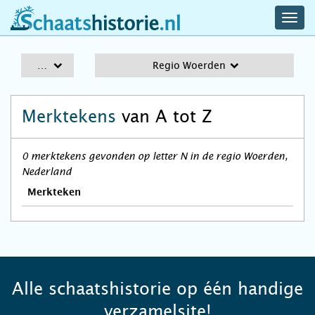
navig
schaatshistorie.nl
men
A-Z
Regio Woerden
Merktekens
van A tot Z
0 merktekens gevonden op letter N in de regio Woerden,
Nederland
Merkteken
Alle schaatshistorie op één handige
verzamelsite!