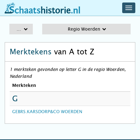
navig
schaatshistorie.nl
men
A-Z
Regio Woerden
Merktekens
van A tot Z
1 merkteken gevonden op letter G in de regio Woerden,
Nederland
Merkteken
G
GEBRS.KARSDORP&CO WOERDEN