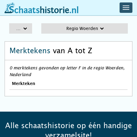
navig
schaatshistorie.nl
men
A-Z
Regio Woerden
Merktekens
van A tot Z
0 merktekens gevonden op letter F in de regio Woerden,
Nederland
Merkteken
Alle schaatshistorie op één handige
verzamelsite!