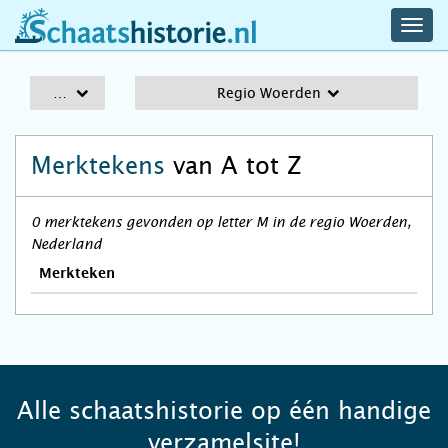
navig
schaatshistorie.nl
men
A-Z
Regio Woerden
Merktekens
van A tot Z
0 merktekens gevonden op letter M in de regio Woerden,
Nederland
Merkteken
Alle schaatshistorie op één handige
verzamelsite!