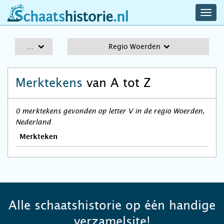
navig
schaatshistorie.nl
men
A-Z
Regio Woerden
Merktekens
van A tot Z
0 merktekens gevonden op letter V in de regio Woerden,
Nederland
Merkteken
Alle schaatshistorie op één handige
verzamelsite!