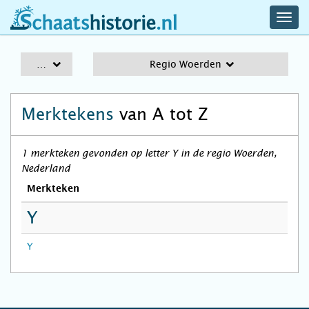
navig
schaatshistorie.nl
men
A-Z
Regio Woerden
Merktekens
van A tot Z
1 merkteken gevonden op letter Y in de regio Woerden,
Nederland
Merkteken
Y
Y