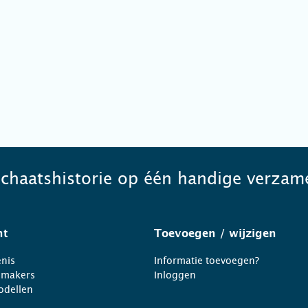
schaatshistorie op één handige verzame
ht
Toevoegen
/ wijzigen
nis
Informatie toevoegen?
nmakers
Inloggen
odellen