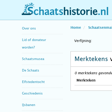
schaatshistorie.nl
Home
Schaatsenma
Over ons
Lid of donateur
Verfijning:
worden?
Merktekens
Schaatsmusea
De Schaats
0 merktekens gevonde
Merkteken
Elfstedentocht
Geschiedenis
IJsbanen