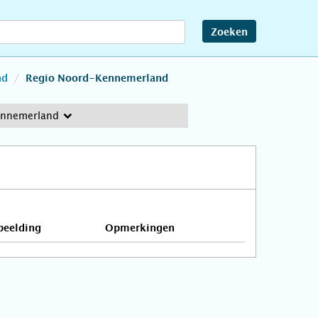
Zoeken
nd
Regio Noord-Kennemerland
ennemerland
beelding
Opmerkingen