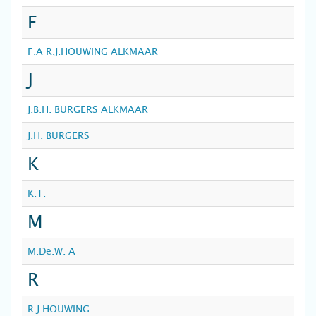
F
F.A R.J.HOUWING ALKMAAR
J
J.B.H. BURGERS ALKMAAR
J.H. BURGERS
K
K.T.
M
M.De.W. A
R
R.J.HOUWING