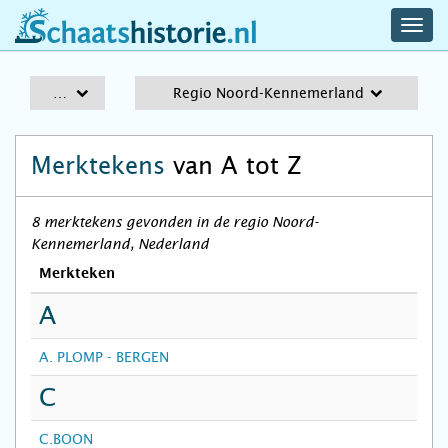
navig
schaatshistorie.nl
men
A-Z
Regio Noord-Kennemerland
Merktekens
van A tot Z
8 merktekens gevonden in de regio Noord-
Kennemerland, Nederland
Merkteken
A
A. PLOMP - BERGEN
C
C.BOON