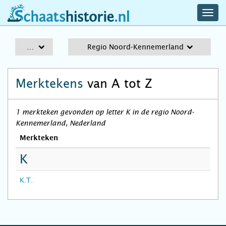
navig
schaatshistorie.nl
men
A-Z
Regio Noord-Kennemerland
Merktekens
van A tot Z
1 merkteken gevonden op letter K in de regio Noord-
Kennemerland, Nederland
Merkteken
K
K.T.