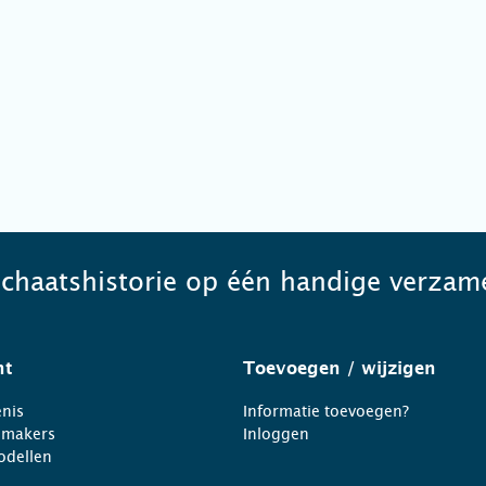
schaatshistorie op één handige verzame
ht
Toevoegen
/ wijzigen
nis
Informatie toevoegen?
nmakers
Inloggen
odellen