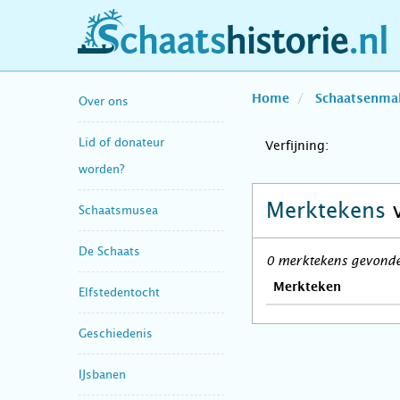
schaatshistorie.nl
Home
Schaatsenma
Over ons
Lid of donateur
Verfijning:
worden?
Merktekens
Schaatsmusea
De Schaats
0 merktekens gevonde
Merkteken
Elfstedentocht
Geschiedenis
IJsbanen