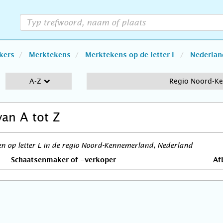
kers
Merktekens
Merktekens op de letter L
Nederlan
A-Z
Regio Noord-K
van A tot Z
n op letter L in de regio Noord-Kennemerland, Nederland
Schaatsenmaker of -verkoper
Af