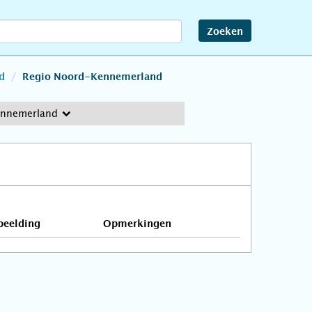
Zoeken
d
Regio Noord-Kennemerland
ennemerland
beelding
Opmerkingen