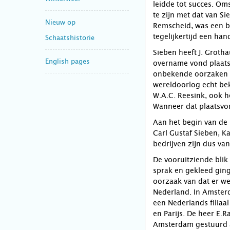
leidde tot succes. Om
te zijn met dat van Si
Nieuw op
Remscheid, was een be
tegelijkertijd een ha
Schaatshistorie
Sieben heeft J. Grot
English pages
overname vond plaats 
onbekende oorzaken w
wereldoorlog echt be
W.A.C. Reesink, ook h
Wanneer dat plaatsvon
Aan het begin van de 
Carl Gustaf Sieben, K
bedrijven zijn dus va
De vooruitziende blik
sprak en gekleed ging
oorzaak van dat er we
Nederland. In Amster
een Nederlands filiaal
en Parijs. De heer E.
Amsterdam gestuurd a