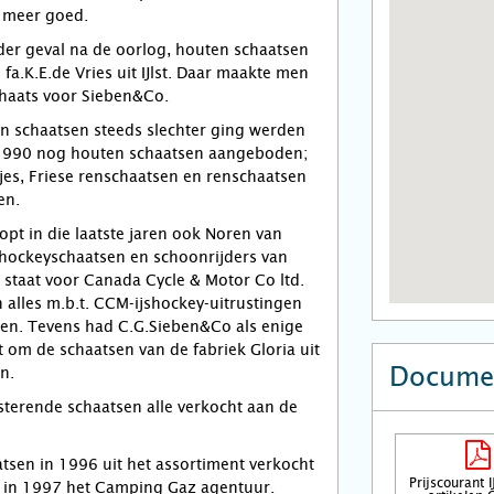
 meer goed.
eder geval na de oorlog, houten schaatsen
fa.K.E.de Vries uit IJlst. Daar maakte men
haats voor Sieben&Co.
n schaatsen steeds slechter ging werden
/1990 nog houten schaatsen aangeboden;
es, Friese renschaatsen en renschaatsen
en.
pt in die laatste jaren ook Noren van
jshockeyschaatsen en schoonrijders van
staat voor Canada Cycle & Motor Co ltd.
alles m.b.t. CCM-ijshockey-uitrustingen
sten. Tevens had C.G.Sieben&Co als enige
t om de schaatsen van de fabriek Gloria uit
Docume
n.
terende schaatsen alle verkocht aan de
atsen in 1996 uit het assortiment verkocht
Prijscourant 
n in 1997 het Camping Gaz agentuur.