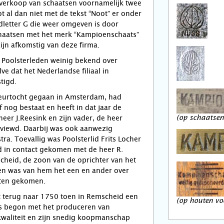
 verkoop van schaatsen voornamelijk twee
 al dan niet met de tekst “Noot” er onder
fdletter G die weer omgeven is door
chaatsen met het merk “Kampioenschaats”
zijn afkomstig van deze firma.
 Poolsterleden weinig bekend over
e dat het Nederlandse filiaal in
tigd.
eurtocht gegaan in Amsterdam, had
f nog bestaat en heeft in dat jaar de
heer J.Reesink en zijn vader, de heer
(op schaatsen 
rviewd. Daarbij was ook aanwezig
tra. Toevallig was Poolsterlid Frits Locher
jd in contact gekomen met de heer R.
cheid, de zoon van de oprichter van het
 en was van hem het een en ander over
eten gekomen.
t terug naar 1750 toen in Remscheid een
(op houten vo
s begon met het produceren van
waliteit en zijn snedig koopmanschap