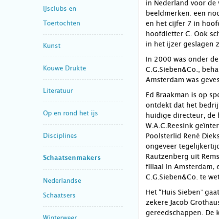
in Nederland voor de
IJsclubs en
beeldmerken: een noot
Toertochten
en het cijfer 7 in hoo
hoofdletter C. Ook s
in het ijzer geslagen 
Kunst
In 2000 was onder de
Kouwe Drukte
C.G.Sieben&Co., behalv
Amsterdam was geves
Literatuur
Ed Braakman is op sp
ontdekt dat het bedrij
Op en rond het ijs
huidige directeur, de 
W.A.C.Reesink geïnte
Disciplines
Poolsterlid René Dieks
ongeveer tegelijkerti
Rautzenberg uit Rems
Schaatsenmakers
filiaal in Amsterdam,
C.G.Sieben&Co. te w
Nederlandse
Het “Huis Sieben” gaa
Schaatsers
zekere Jacob Grothau
gereedschappen. De k
Winterweer