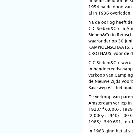
in Remscheid tot de sl
1954 na de dood van 
al in 1936 overleden.
Na de oorlog heeft de 
C.G.Sieben&Co. in A
Sieben&Co in Remsche
waaronder op 30 jun
KAMPIOENSCHAATS, SI
GROTHAUS, voor de du
C.G.Sieben&Co. werd 
in handgereedschappe
verkoop van Camping 
de Nieuwe Zijds Voor
Basisweg 61, het huid
De verkoop van paren 
Amsterdam verliep in d
1923/ f 6.000,-, 1929
f2.000,-, 1940/ 100.0
1965/ f349.691,- en 
In 1983 ging het al s