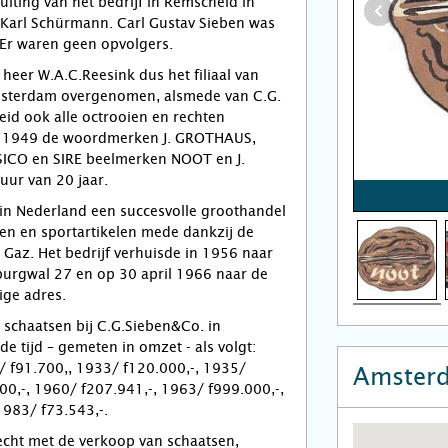
uiting van het bedrijf in Remscheid in
Karl Schürmann. Carl Gustav Sieben was
 Er waren geen opvolgers.
heer W.A.C.Reesink dus het filiaal van
msterdam overgenomen, alsmede van C.G.
id ook alle octrooien en rechten
i 1949 de woordmerken J. GROTHAUS,
CO en SIRE beelmerken NOOT en J.
ur van 20 jaar.
in Nederland een succesvolle groothandel
n en sportartikelen mede dankzij de
Gaz. Het bedrijf verhuisde in 1956 naar
burgwal 27 en op 30 april 1966 naar de
ige adres.
schaatsen bij C.G.Sieben&Co. in
e tijd – gemeten in omzet - als volgt:
/ f91.700,, 1933/ f120.000,-, 1935/
Amster
00,-, 1960/ f207.941,-, 1963/ f999.000,-,
1983/ f73.543,-.
lecht met de verkoop van schaatsen,