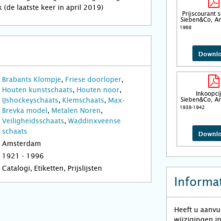
 (de laatste keer in april 2019)
Prijscourant 
Sieben&Co, A
1968
Downl
Brabants Klompje
,
Friese doorloper
,
Houten kunstschaats
,
Houten noor
,
Inkoopcij
IJshockeyschaats
,
Klemschaats
,
Max-
Sieben&Co, A
1938-1942
Brevka model
,
Metalen Noren
,
Veiligheidsschaats
,
Waddinxveense
schaats
Downl
Amsterdam
1921 - 1996
Catalogi, Etiketten, Prijslijsten
Informat
Heeft u aanvu
wijzigingen i