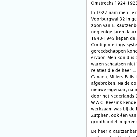
Omstreeks 1924-1925 
In 1927 nam men i.v.
Voorburgwal 32 in ge
zoon van E. Rautzenb
nog enige jaren daar
1940-1945 liepen de 
Contigenterings-syste
gereedschappen kond
ervoor. Men kon dus 
waren schaatsen niet 
relaties die de heer E
Canada, Millers-Falls 
afgebroken. Na de oor
nieuwe eigenaar, na i
door het Nederlands B
W.A.C. Reesink kende
werkzaam was bij de f
Zutphen, ook één van 
groothandel in geree
De heer R.Rautzenber