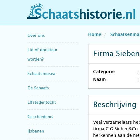
schaatshistorie.nl
Home
Schaatsenma
Over ons
Lid of donateur
Firma Siebe
worden?
Categorie
Schaatsmusea
Naam
De Schaats
Elfstedentocht
Beschrijving
Geschiedenis
Veel verzamelaars heb
firma C.G.Sieben&Co. 
IJsbanen
herkennen aan de merk