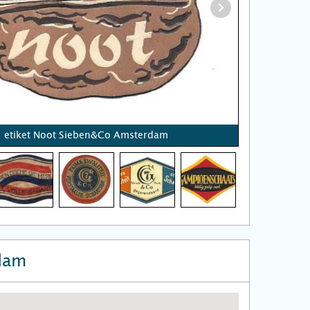
etiket Noot Sieben&Co Amsterdam
dam