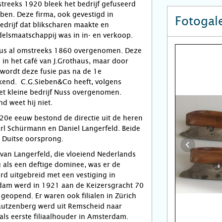
streeks 1920 bleek het bedrijf gefuseerd
eben. Deze firma, ook gevestigd in
Fotogale
drijf dat blikscharen maakte en
ndelsmaatschappij was in in- en verkoop.
haus al omstreeks 1860 overgenomen. Deze
in het café van J.Grothaus, maar door
ordt deze fusie pas na de 1e
kend. C.G.Sieben&Co heeft, volgens
et kleine bedrijf Nuss overgenomen.
d weet hij niet.
20e eeuw bestond de directie uit de heren
arl Schürmann en Daniel Langerfeld. Beide
n Duitse oorsprong.
 van Langerfeld, die vloeiend Nederlands
 als een deftige dominee, was er de
rd uitgebreid met een vestiging in
dam werd in 1921 aan de Keizersgracht 70
 geopend. Er waren ook filialen in Zürich
Rautzenberg werd uit Remscheid naar
ls eerste filiaalhouder in Amsterdam.