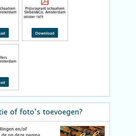
schaatsen
Prijscourant schaatsen
msterdam
Sieben&Co, Amsterdam
oktober 1975
oad
Download
fers
msterdam
oad
ie of foto’s toevoegen?
llingen en/of
n de op deze pagina