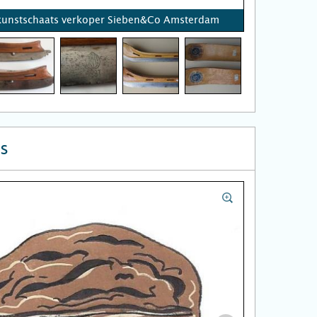
kunstschaats verkoper Sieben&Co Amsterdam
s