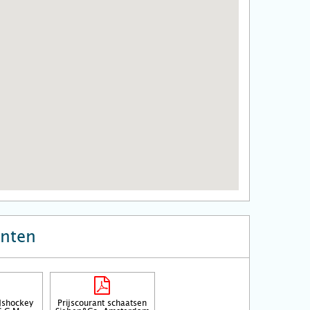
nten
IJshockey
Prijscourant schaatsen