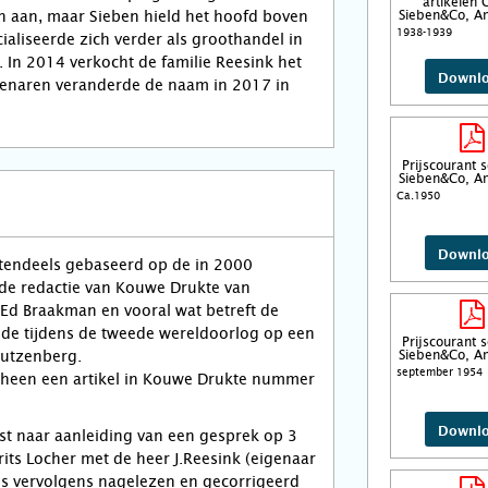
artikelen 
en aan, maar Sieben hield het hoofd boven
Sieben&Co, A
1938-1939
cialiseerde zich verder als groothandel in
In 2014 verkocht de familie Reesink het
Downl
igenaren veranderde de naam in 2017 in
Prijscourant 
Sieben&Co, A
Ca.1950
Downl
otendeels gebaseerd op de in 2000
 de redactie van Kouwe Drukte van
 Ed Braakman en vooral wat betreft de
ode tijdens de tweede wereldoorlog op een
Prijscourant 
autzenberg.
Sieben&Co, A
september 1954
heen een artikel in Kouwe Drukte nummer
Downl
st naar aanleiding van een gesprek op 3
ts Locher met de heer J.Reesink (eigenaar
is vervolgens nagelezen en gecorrigeerd