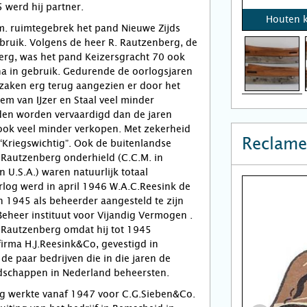
werd hij partner.
Houten 
m. ruimtegebrek het pand Nieuwe Zijds
bruik. Volgens de heer R. Rautzenberg, de
erg, was het pand Keizersgracht 70 ook
na in gebruik. Gedurende de oorlogsjaren
zaken erg terug aangezien er door het
em van IJzer en Staal veel minder
en worden vervaardigd dan de jaren
ook veel minder verkopen. Met zekerheid
Reclame
“Kriegswichtig”. Ook de buitenlandse
. Rautzenberg onderhield (C.C.M. in
in U.S.A.) waren natuurlijk totaal
log werd in april 1946 W.A.C.Reesink de
n 1945 als beheerder aangesteld te zijn
eheer instituut voor Vijandig Vermogen .
 Rautzenberg omdat hij tot 1945
irma H.J.Reesink&Co, gevestigd in
de paar bedrijven die in die jaren de
dschappen in Nederland beheersten.
g werkte vanaf 1947 voor C.G.Sieben&Co.