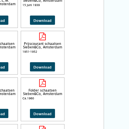
C.C.M.
Sieben&Co, Amsterdam
msterdam
15 juni 1939
oad
Download
schaatsen
Prijscourant schaatsen
msterdam
Sieben&Co, Amsterdam
1951-1952
oad
Download
schaatsen
Folder schaatsen
msterdam
Sieben&Co, Amsterdam
Ca.1960
oad
Download