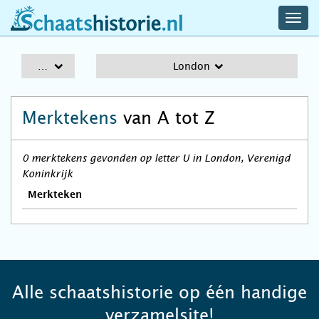
navig
schaatshistorie.nl
men
A-Z
London
Merktekens
van A tot Z
0 merktekens gevonden op letter U in London, Verenigd
Koninkrijk
Merkteken
Alle schaatshistorie op één handige
verzamelsite!