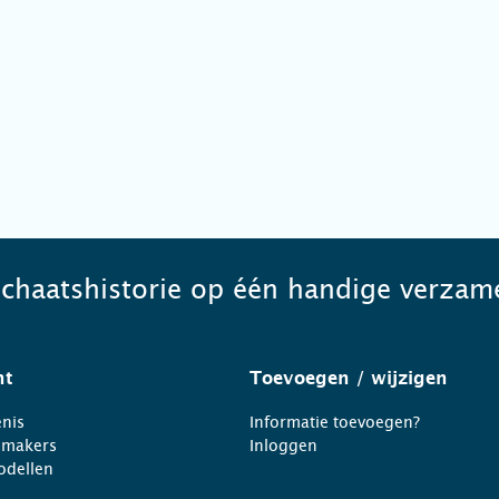
schaatshistorie op één handige verzame
ht
Toevoegen
/ wijzigen
nis
Informatie toevoegen?
nmakers
Inloggen
odellen