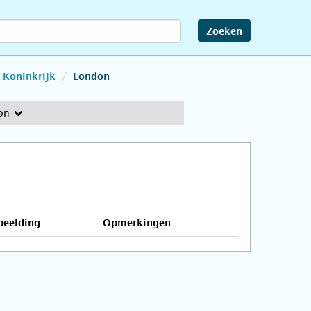
Zoeken
 Koninkrijk
London
on
beelding
Opmerkingen