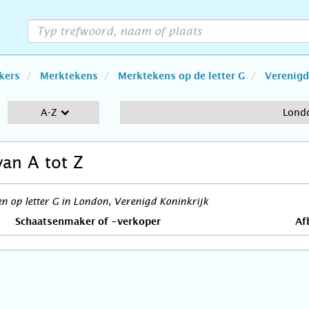
kers
Merktekens
Merktekens op de letter G
Verenigd
A-Z
Lond
van A tot Z
 op letter G in London, Verenigd Koninkrijk
Schaatsenmaker of -verkoper
Af