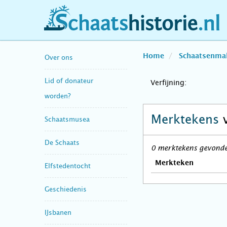
schaatshistorie.nl
Home
Schaatsenma
Over ons
Lid of donateur
Verfijning:
worden?
Merktekens
Schaatsmusea
De Schaats
0 merktekens gevonden
Merkteken
Elfstedentocht
Geschiedenis
IJsbanen