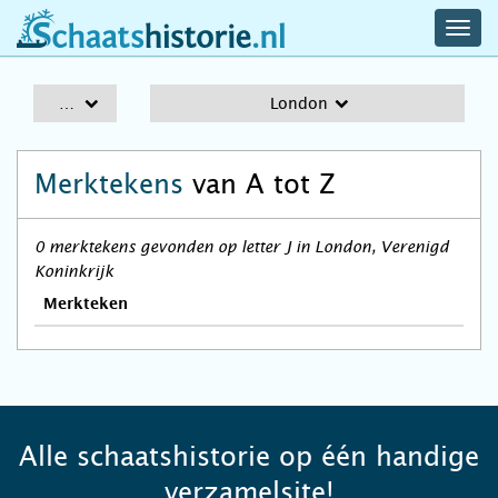
navig
schaatshistorie.nl
men
A-Z
London
Merktekens
van A tot Z
0 merktekens gevonden op letter J in London, Verenigd
Koninkrijk
Merkteken
Alle schaatshistorie op één handige
verzamelsite!