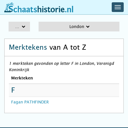
navig
schaatshistorie.nl
men
A-Z
London
Merktekens
van A tot Z
1 merkteken gevonden op letter F in London, Verenigd
Koninkrijk
Merkteken
F
Fagan PATHFINDER