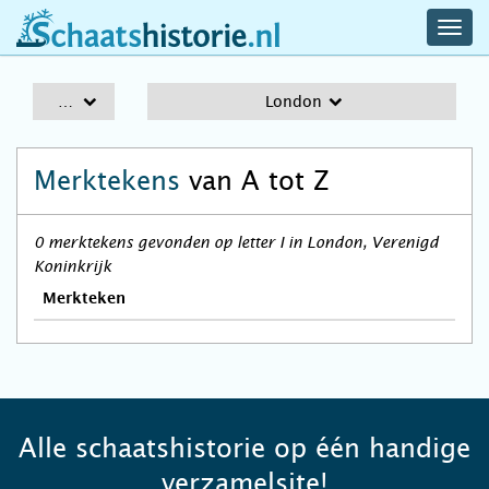
navig
schaatshistorie.nl
men
A-Z
London
Merktekens
van A tot Z
0 merktekens gevonden op letter I in London, Verenigd
Koninkrijk
Merkteken
Alle schaatshistorie op één handige
verzamelsite!