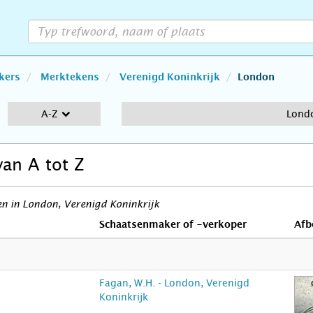
kers
Merktekens
Verenigd Koninkrijk
London
A-Z
Lond
van A tot Z
n in London, Verenigd Koninkrijk
Schaatsenmaker of -verkoper
Afb
Fagan, W.H. - London, Verenigd
Koninkrijk