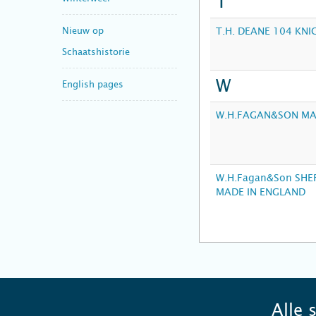
T
Nieuw op
T.H. DEANE 104 KNI
Schaatshistorie
W
English pages
W.H.FAGAN&SON MA
W.H.Fagan&Son SHEF
MADE IN ENGLAND
Alle 