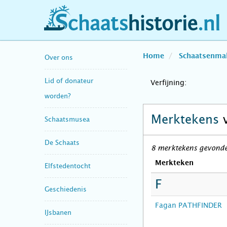
schaatshistorie.nl
Home
Schaatsenma
Over ons
Lid of donateur
Verfijning:
worden?
Merktekens
Schaatsmusea
De Schaats
8 merktekens gevonde
Merkteken
Elfstedentocht
F
Geschiedenis
Fagan PATHFINDER
IJsbanen