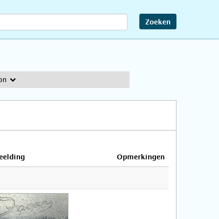
Zoeken
on
eelding
Opmerkingen