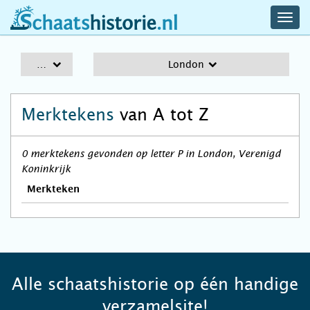
navig
schaatshistorie.nl
men
A-Z
London
Merktekens
van A tot Z
0 merktekens gevonden op letter P in London, Verenigd
Koninkrijk
Merkteken
Alle schaatshistorie op één handige
verzamelsite!