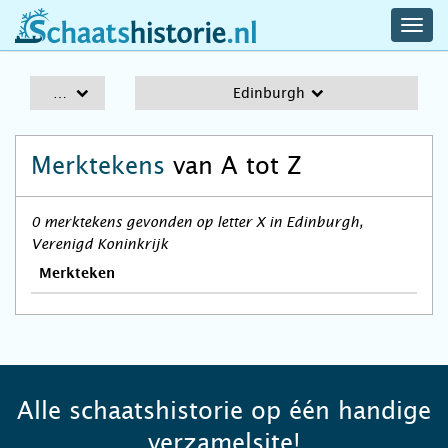
navig
schaatshistorie.nl
men
A-Z
Edinburgh
Merktekens
van A tot Z
0 merktekens gevonden op letter X in Edinburgh,
Verenigd Koninkrijk
Merkteken
Alle schaatshistorie op één handige
verzamelsite!