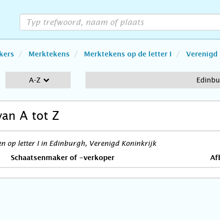
kers
Merktekens
Merktekens op de letter I
Verenigd 
A-Z
Edinbu
van A tot Z
 op letter I in Edinburgh, Verenigd Koninkrijk
Schaatsenmaker of -verkoper
Af