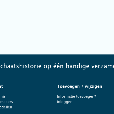
schaatshistorie op één handige verzame
ht
Toevoegen
/ wijzigen
nis
Informatie toevoegen?
nmakers
Inloggen
odellen