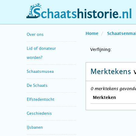
schaatshistorie.nl
Home
Schaatsenma
Over ons
Lid of donateur
Verfijning:
worden?
Merktekens
Schaatsmusea
De Schaats
0 merktekens gevonden
Merkteken
Elfstedentocht
Geschiedenis
IJsbanen