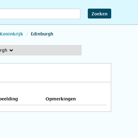
Zoeken
Koninkrijk
Edinburgh
rgh
beelding
Opmerkingen