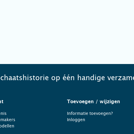
schaatshistorie op één handige verzame
ht
Toevoegen
/ wijzigen
nis
Informatie toevoegen?
nmakers
Inloggen
odellen