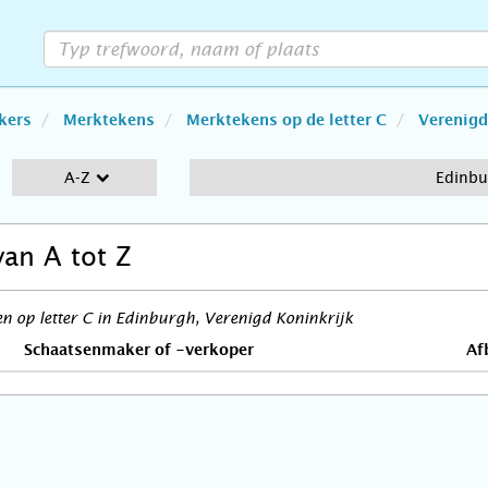
kers
Merktekens
Merktekens op de letter C
Verenigd
A-Z
Edinbu
van A tot Z
 op letter C in Edinburgh, Verenigd Koninkrijk
Schaatsenmaker of -verkoper
Af