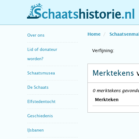
schaatshistorie.nl
Home
Schaatsenma
Over ons
Lid of donateur
Verfijning:
worden?
Merktekens
Schaatsmusea
De Schaats
0 merktekens gevonden
Merkteken
Elfstedentocht
Geschiedenis
IJsbanen