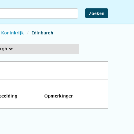
Zoeken
 Koninkrijk
Edinburgh
rgh
beelding
Opmerkingen