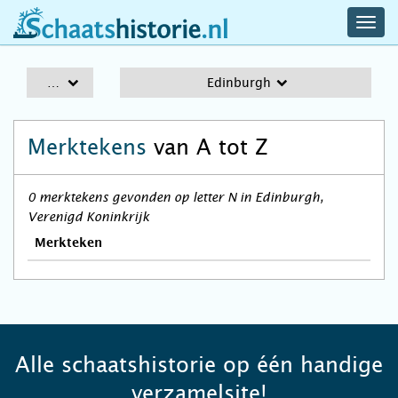
navig
schaatshistorie.nl
men
A-Z
Edinburgh
Merktekens
van A tot Z
0 merktekens gevonden op letter N in Edinburgh,
Verenigd Koninkrijk
Merkteken
Alle schaatshistorie op één handige
verzamelsite!