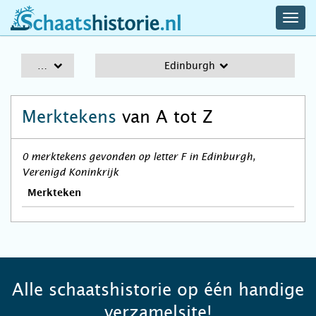
navig
schaatshistorie.nl
men
A-Z
Edinburgh
Merktekens
van A tot Z
0 merktekens gevonden op letter F in Edinburgh,
Verenigd Koninkrijk
Merkteken
Alle schaatshistorie op één handige
verzamelsite!