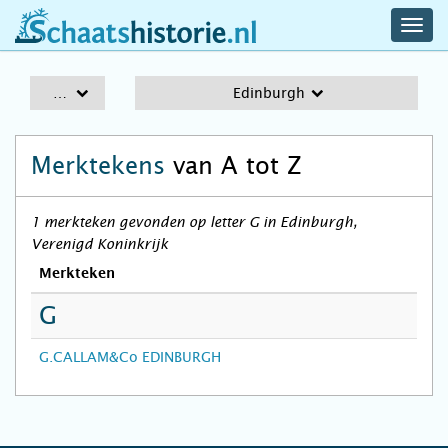
navig
schaatshistorie.nl
men
A-Z
Edinburgh
Merktekens
van A tot Z
1 merkteken gevonden op letter G in Edinburgh,
Verenigd Koninkrijk
Merkteken
G
G.CALLAM&Co EDINBURGH