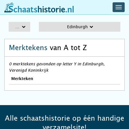
navig
schaatshistorie.nl
men
A-Z
Edinburgh
Merktekens
van A tot Z
0 merktekens gevonden op letter Y in Edinburgh,
Verenigd Koninkrijk
Merkteken
Alle schaatshistorie op één handige
verzamelsite!