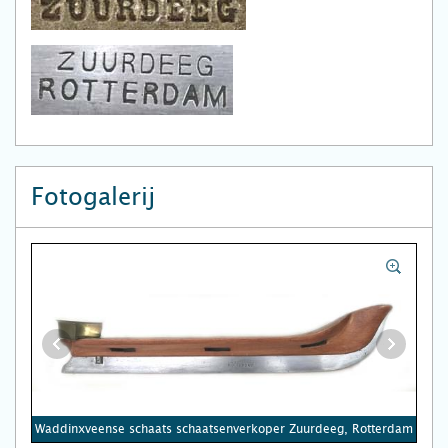
Fotogalerij
Waddinxveense schaats schaatsenverkoper Zuurdeeg, Rotterdam