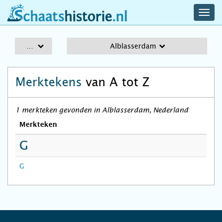
navig
schaatshistorie.nl
men
A-Z
Alblasserdam
Merktekens
van A tot Z
1 merkteken gevonden in Alblasserdam, Nederland
Merkteken
G
G