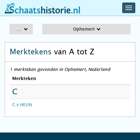
navig
schaatshistorie.nl
men
A-Z
Ophemert
Merktekens
van A tot Z
1 merkteken gevonden in Ophemert, Nederland
Merkteken
C
C.v.HEUN