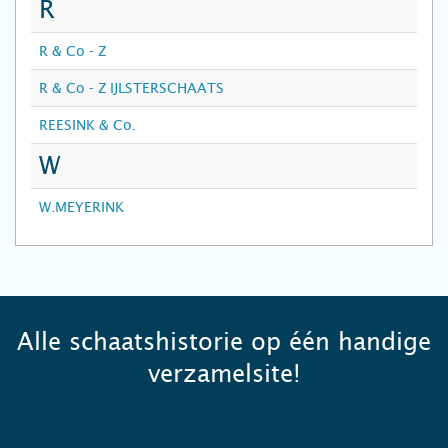
R
R & Co - Z
R & Co - Z IJLSTERSCHAATS
REESINK & Co.
W
W.MEYERINK
Alle schaatshistorie op één handige
verzamelsite!