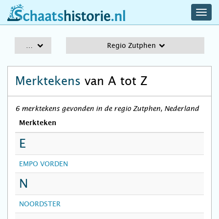
navig
schaatshistorie.nl
men
A-Z
Regio Zutphen
Merktekens
van A tot Z
6 merktekens gevonden in de regio Zutphen, Nederland
Merkteken
E
EMPO VORDEN
N
NOORDSTER