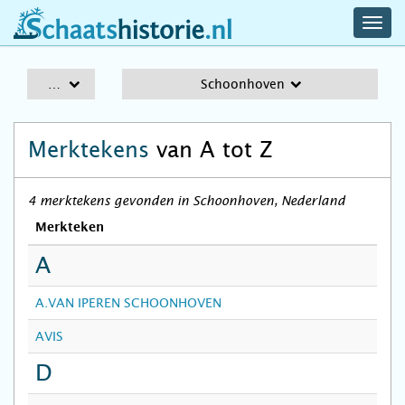
navig
schaatshistorie.nl
men
A-Z
Schoonhoven
Merktekens
van A tot Z
4 merktekens gevonden in Schoonhoven, Nederland
Merkteken
A
A.VAN IPEREN SCHOONHOVEN
AVIS
D