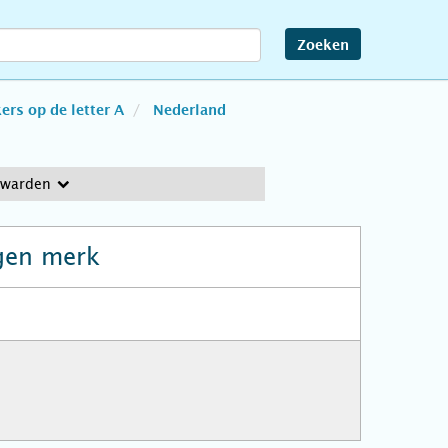
Zoeken
rs op de letter A
Nederland
uwarden
gen merk