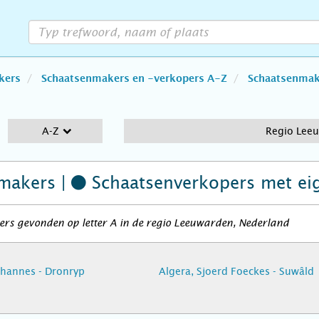
kers
Schaatsenmakers en -verkopers A-Z
Schaatsenmake
A-Z
Regio Lee
makers |
Schaatsenverkopers
met ei
rs gevonden op letter A in de regio Leeuwarden, Nederland
ohannes - Dronryp
Algera, Sjoerd Foeckes - Suwâld