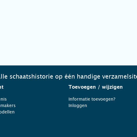
lle schaatshistorie op één handige verzamelsit
ht
Toevoegen
/ wijzigen
nis
Informatie toevoegen?
nmakers
Inloggen
odellen