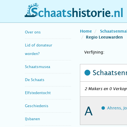
schaatshistorie.nl
Home
Schaatsenma
Over ons
Regio Leeuwarden
Lid of donateur
Verfijning:
worden?
Schaatsmusea
Schaatsen
De Schaats
2 Makers en 0 Verkope
Elfstedentocht
Geschiedenis
A
Ahrens, J
IJsbanen