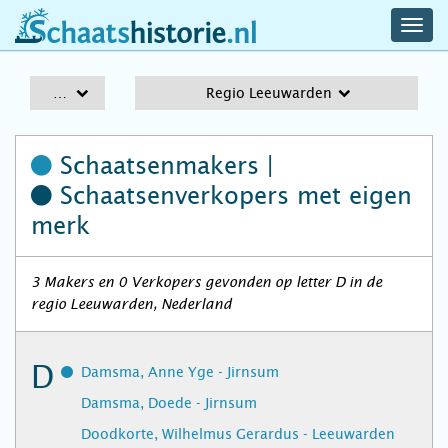
navig
schaatshistorie.nl
men
A-Z
Regio Leeuwarden
Schaatsenmakers |
Schaatsenverkopers
met eigen
merk
3 Makers en 0 Verkopers gevonden op letter D in de
regio Leeuwarden, Nederland
D
Damsma, Anne Yge - Jirnsum
Damsma, Doede - Jirnsum
Doodkorte, Wilhelmus Gerardus - Leeuwarden