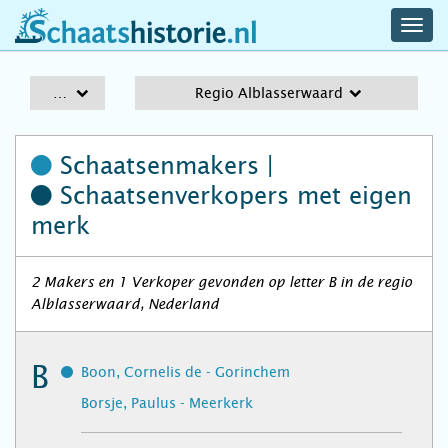
navig
schaatshistorie.nl
men
A-Z
Regio Alblasserwaard
Schaatsenmakers |
Schaatsenverkopers
met eigen
merk
2 Makers en 1 Verkoper gevonden op letter B in de regio
Alblasserwaard, Nederland
B
Boon, Cornelis de - Gorinchem
Borsje, Paulus - Meerkerk